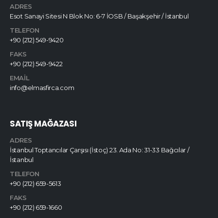
ADRES
Esot Sanayi Sitesi N Blok No: 6-7 İOSB / Başakşehir / İstanbul
TELEFON
+90 (212) 549-9420
FAKS
+90 (212) 549-9422
EMAIL
info@elmasfirca.com
SATIŞ MAĞAZASI
ADRES
İstanbul Toptancılar Çarşısı (İstoç) 23. Ada No: 31-33 Bağcılar /
İstanbul
TELEFON
+90 (212) 659-5613
FAKS
+90 (212) 659-1660