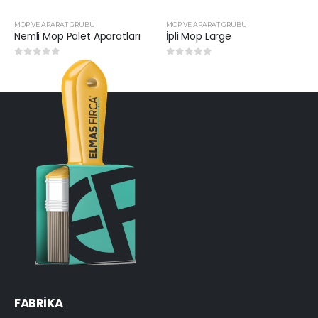
MOP VE APARAT GRUBU
MOP VE APARAT GRUBU
Nemli Mop Palet Aparatları
İpli Mop Large
0
5 üzerinden
0
5 üzerinden
FABRİKA