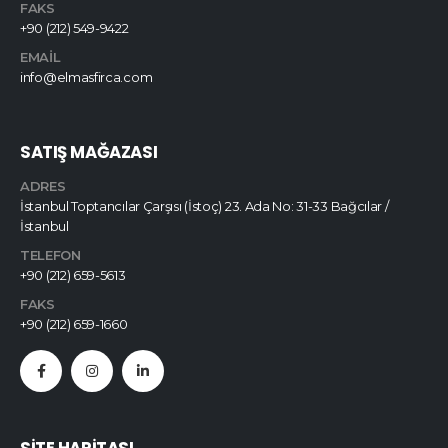
FAKS
+90 (212) 549-9422
EMAIL
info@elmasfirca.com
SATIŞ MAĞAZASI
ADRES
İstanbul Toptancılar Çarşısı (İstoç) 23. Ada No: 31-33 Bağcılar /
İstanbul
TELEFON
+90 (212) 659-5613
FAKS
+90 (212) 659-1660