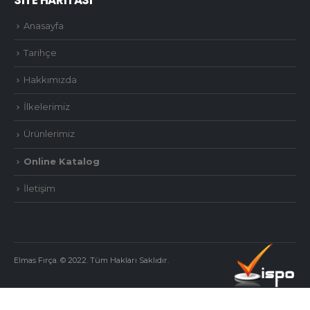
SİTE HARİTASI
Anasayfa
Tarihçe
Hakkımızda
İlkelerimiz
Ürünlerimiz
Online Katalog
İletişim
Elmas Fırça. © 2022. Tüm Hakları Saklıdır.